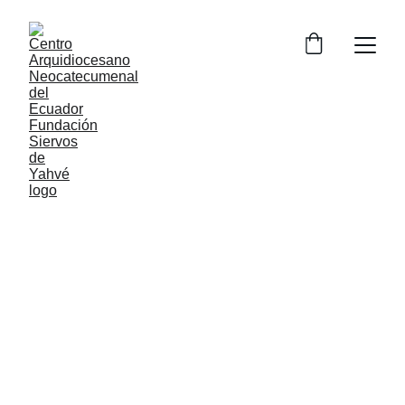
Guayaquil-
Catequesis
Atarazana - Señor
de la buena
esperanza
Guayaquil-Catequesis Atarazana - Señor de la buena